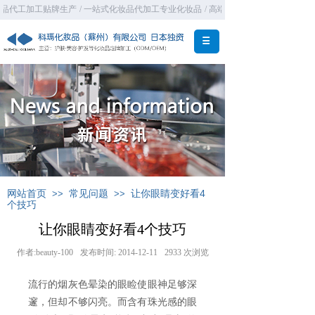
妆品代工加工贴牌生产
/ 一站式化妆品代加工专业化妆品
/ 高端护肤化妆品OEM代加工
网站首页
常见问题
让你眼睛变好看4
>>
>>
个技巧
让你眼睛变好看4个技巧
作者:
beauty-100
发布时间:
2014-12-11
2933
次浏览
流行的烟灰色晕染的眼睑使眼神足够深
邃，但却不够闪亮。而含有珠光感的眼