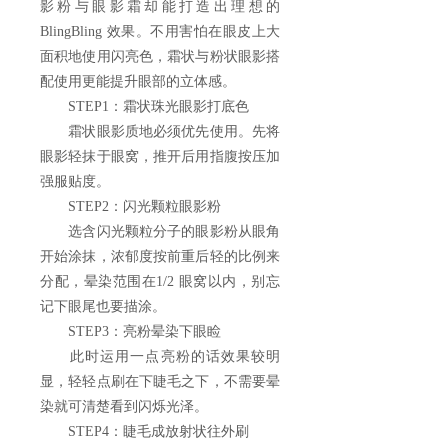
影粉与眼影霜却能打造出理想的
BlingBling 效果。不用害怕在眼皮上大
面积地使用闪亮色，霜状与粉状眼影搭
配使用更能提升眼部的立体感。
STEP1：霜状珠光眼影打底色
霜状眼影质地必须优先使用。先将
眼影轻抹于眼窝，推开后用指腹按压加
强服贴度。
STEP2：闪光颗粒眼影粉
选含闪光颗粒分子的眼影粉从眼角
开始涂抹，浓郁度按前重后轻的比例来
分配，晕染范围在1/2 眼窝以内，别忘
记下眼尾也要描涂。
STEP3：亮粉晕染下眼睑
此时运用一点亮粉的话效果较明
显，轻轻点刷在下睫毛之下，不需要晕
染就可清楚看到闪烁光泽。
STEP4：睫毛成放射状往外刷