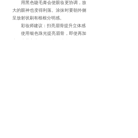
用黑色睫毛膏会使眼妆更协调，放
大的眼神也变得利落。涂抹时要朝外侧
呈放射状刷有根根分明感。
彩妆师建议：扫亮眉骨提升立体感
使用银色珠光提亮眉骨，即使再加
上一些带亮片的闪粉也不过分。
上一篇：
选对底妆让你美丽度夏
下一篇：
打造**裸妆步骤技巧
关于科玛
事业介绍
企业
特色
-企业简介
-业务范围
-研究开发
-企业文化
-ODM/OEM
-生产体制
-企业荣誉
服务介绍及流程
-品质保证
-关联公司
-企业特色
-FAQ
地址：江苏苏州高新区浒墅关镇青花路
118 号